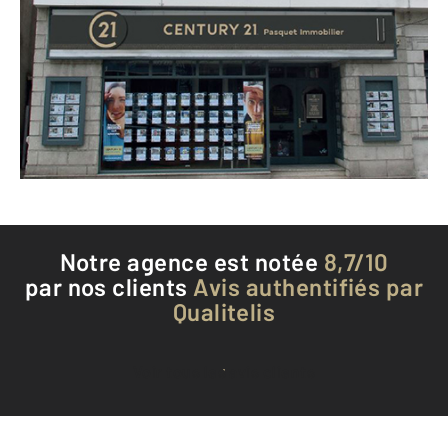
68 boulevard de Courtais
MONTLUCON - 03100
Envoyer un message
Téléphoner à l'agence
Notre agence est notée
8,7/10
par nos clients
Avis authentifiés par
Qualitelis
Voir tous les avis clients