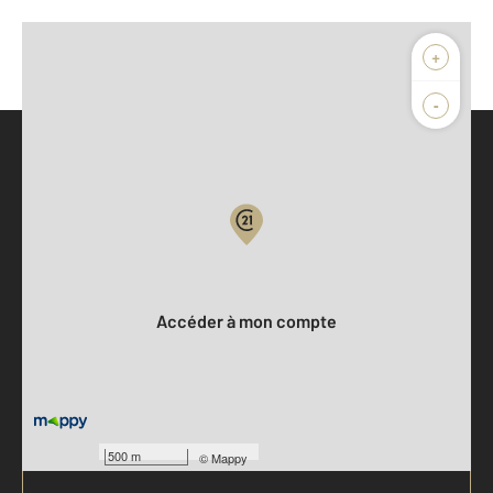
+
-
Parlons de vous, parlons biens
Votre compte :
Accéder à mon compte
500 m
©
Mappy