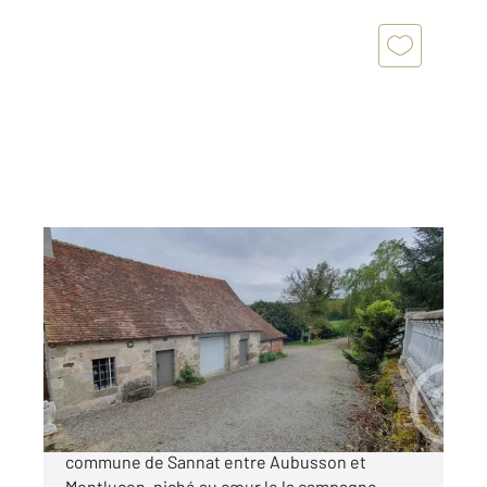
SANNAT 23
2
240 m
, 9 pièces
Ref : 22190
Maison à vendre
376 200 €
Jolie Chartreuse du 19ème siècle sur la
commune de Sannat entre Aubusson et
Montluçon, niché au cœur le la campagne