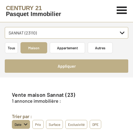
CENTURY 21
Pasquet Immobilier
SANNAT (23110)
Tous
Maison
Appartement
Autres
Appliquer
Vente maison Sannat (23)
1 annonce immobilière :
Trier par :
Date
Prix
Surface
Exclusivité
DPE