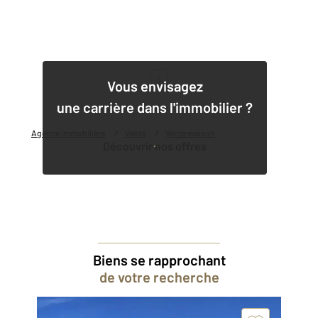
1
Vous envisagez
une carrière dans l'immobilier ?
Agence immobilière
Vente
Vente maison
Découvrir nos offres
Biens se rapprochant
de votre recherche