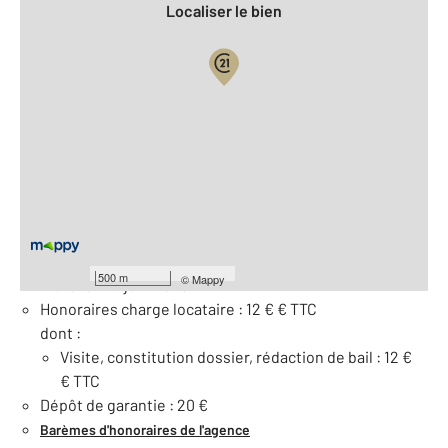
Localiser le bien
Vue globale
2
Surface totale : 1 m
À savoir
Loyer de base : 20 € par mois
Provision pour charges : 0.0 €
500 m
©
Mappy
Libre le : 25 juin 2020
Honoraires charge locataire : 12 € € TTC
dont :
Visite, constitution dossier, rédaction de bail : 12 €
€ TTC
Dépôt de garantie : 20 €
Barèmes d'honoraires de l'agence