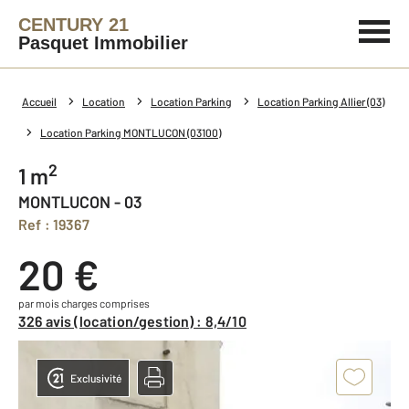
CENTURY 21
Pasquet Immobilier
Accueil
Location
Location Parking
Location Parking Allier (03)
Location Parking MONTLUCON (03100)
2
1 m
MONTLUCON - 03
Ref : 19367
20 €
par mois charges comprises
326 avis (location/gestion) : 8,4/10
Exclusivité