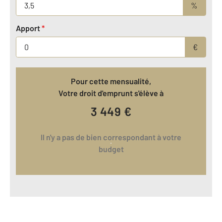
%
Apport
*
€
Pour cette mensualité,
Votre droit d'emprunt s'élève à
3 449
€
Il n'y a pas de bien correspondant à votre
budget