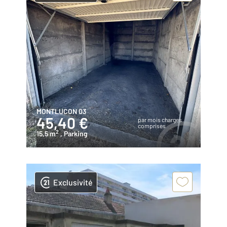
MONTLUCON 03
45,40 €
par mois charges
comprises
2
15,5 m
, Parking
Exclusivité