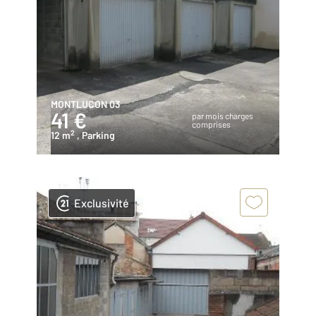
MONTLUCON 03
41 €
par mois charges
comprises
2
12 m
, Parking
Exclusivité