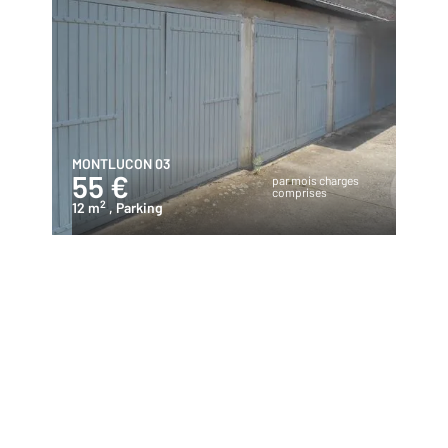
MONTLUCON 03
55 €
par mois charges
comprises
2
12 m
, Parking