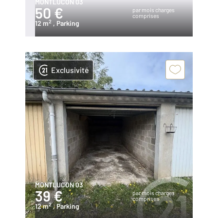
MONTLUCON 03
50 €
par mois charges
comprises
2
12 m
, Parking
Exclusivité
MONTLUCON 03
39 €
par mois charges
comprises
2
12 m
, Parking