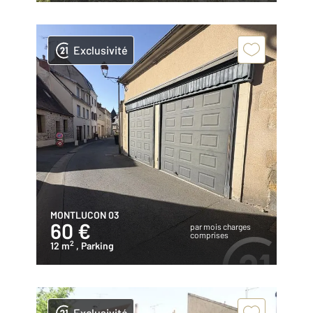
Exclusivité
MONTLUCON 03
60 €
par mois charges
comprises
2
12 m
, Parking
Exclusivité