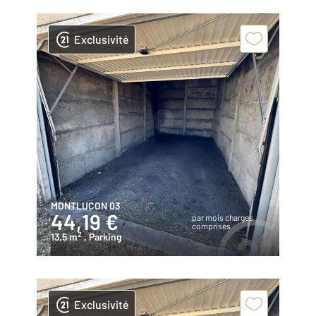
Exclusivité
MONTLUCON 03
44,19 €
par mois charges
comprises
2
13,5 m
, Parking
Exclusivité