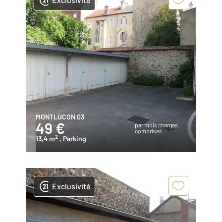
MONTLUCON 03
49 €
par mois charges
comprises
2
13,4 m
, Parking
Exclusivité