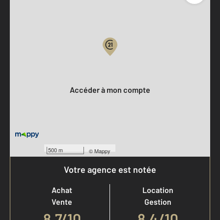
Parlons de vous, parlons biens
Votre compte :
Accéder à mon compte
500 m
©
Mappy
Votre agence est notée
Achat
Location
Vente
Gestion
8,7
/
10
8,4/10