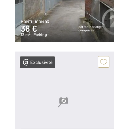
MONTLUCON 03
38 €
par mois charges
comprises
2
12 m
, Parking
Exclusivité