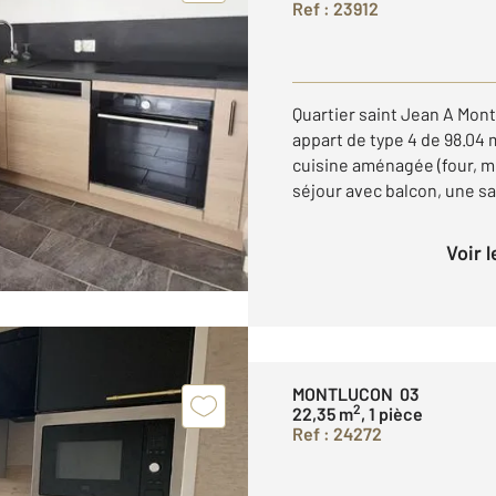
Ref : 23912
Quartier saint Jean A Mo
appart de type 4 de 98.04
cuisine aménagée (four, mi
séjour avec balcon, une sal
Voir 
MONTLUCON 03
2
22,35 m
, 1 pièce
Ref : 24272