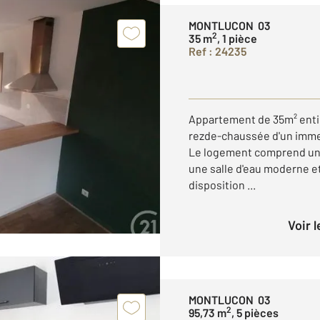
MONTLUCON 03
2
35 m
, 1 pièce
Ref : 24235
Appartement de 35m² entiè
rezde-chaussée d'un imme
Le logement comprend un 
une salle d'eau moderne e
disposition ...
Voir 
MONTLUCON 03
2
95,73 m
, 5 pièces