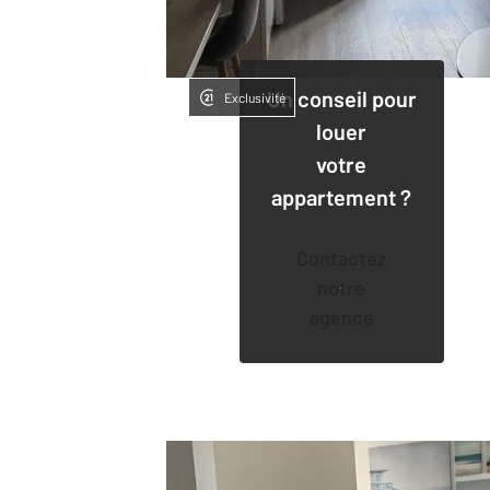
Un conseil pour
Exclusivité
louer
votre
appartement ?
Contactez
notre
agence