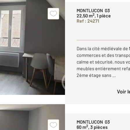
MONTLUCON 03
2
22,50 m
, 1 pièce
Ref : 24271
Dans la cité médiévale de
commerces et des transp
calme et sécurisé, nous 
meubles entièrement refait
2ème étage sans ...
Voir 
MONTLUCON 03
2
60 m
, 3 pièces