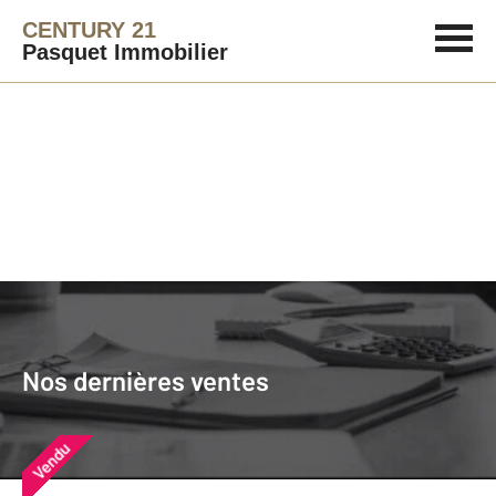
CENTURY 21
Pasquet Immobilier
Agence immobilière
Vendre
Nos dernières ventes
Nos derniers biens vendus près de
Nos dernières ventes
chez vous
Vendu